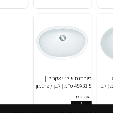
ו
כיור דגם אילנוי אקרילי |
49X37.5 ס"מ | לבן
49X31.5 ס"מ | לבן / פרגמון
329.00
₪
הוספה לסל
SKU:
ILLINOI 1