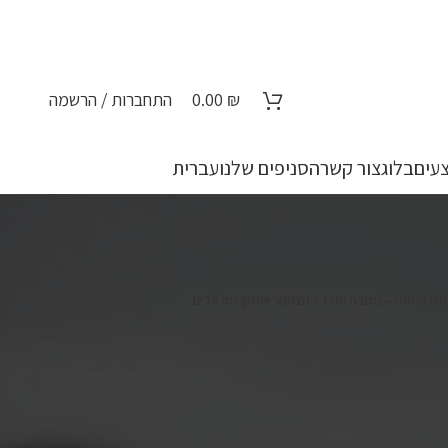
₪
0.00
התחברות / הרשמה
עים
בלוג
צור קשר
הסניפים שלנו
עברית
מראות
קולטי אדים