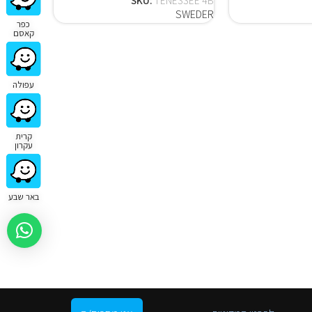
SKU:
TENESSEE 4B
SWEDER
כפר
קאסם
עפולה
קרית
עקרון
באר שבע