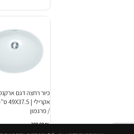
כיור רחצה דגם ארקנס
אקרילי | 
/ פרגמון
390.00
₪
הוספה לסל