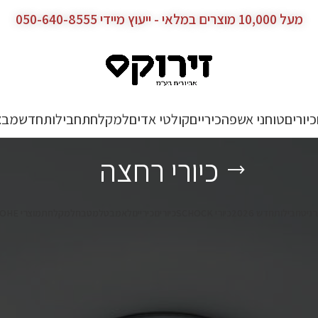
מעל 10,000 מוצרים במלאי - ייעוץ מיידי 050-640-8555
כיורים
טוחני אשפה
כיריים
קולטי אדים
למקלחת
חבילות
חדש
מבצ
כיורי רחצה
רניט
חבילות
חדש 2026
כיורי SCHOCK
כיורים
כיריים
לאמבט
למטבח
למקלחת
מוצרי GROHE גרואה – מטבח וחדר רחצה