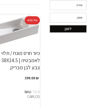
מידה
מותג
אזל מלאי
לסנן
כיור חרס מונח / תלוי
לאמ
צבע לבן מבריק
399.00
₪
מידע נוסף
SKU:
7619
CARLOS