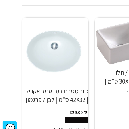
/ תלוי
לאמבטיה | 30X18 ס"מ |
ק
כיור מטבח דגם טנסי אקרילי
| 42X32 ס"מ | לבן / פרגמון
פשריות
329.00
₪
הוספה לסל