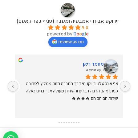
זירוקס אביזרי אמבטיה ומטבח (סניף כפר קאסם)
5.0
powered by
G
o
o
g
l
e
review us on
מחמד ריאן
a year ago
שירות ברמה הכי גבוהה שיש. יחס מדהים וחם. עונים על כל 
אני אינסטלטור ווקניתי דרך החברה הזות ממליץ לסחורה 
שאלה בסבלנות ומקצועיות. קניתי מהם כמה פעמים. מומלץ 
קניתי מהם הרבה דברים והשירות מעולה אין דברים כאלה 
ד.
שירות חם חם חם 🔥🔥🔥🔥