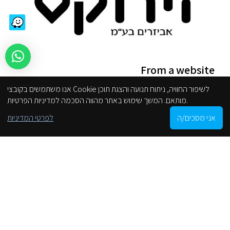
From a website
אנו משתמשים בקובצי Cookie לשיפור החוויה, ניתוח תנועה והצגת תוכן
store
מותאם. המשך שימוש באתר מהווה הסכמה למדיניות הפרטיות.
Site regulations
0
אני מסכים/ה
לפרטי המדיניות
Reduced accessibility
Shop
Cart
My account
הסניפים שלנו
Privacy Policy
categories
GROHE
BATHROOM AND KITCHEN FAUCETS
BATHROOM FAUCETS