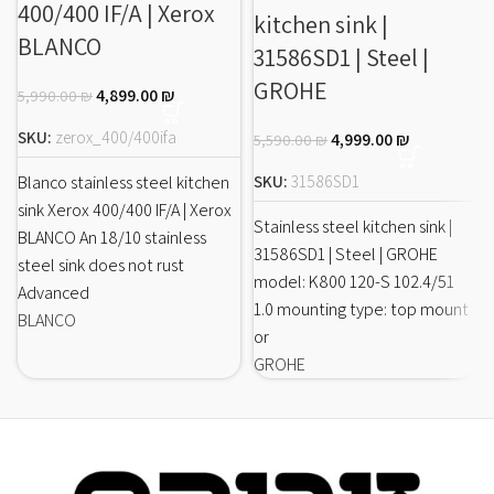
400/400 IF/A | Xerox
kitchen sink |
BLANCO
31586SD1 | Steel |
GROHE
4,899.00
₪
5,990.00
₪
SKU:
zerox_400/400ifa
4,999.00
₪
5,590.00
₪
SKU:
31586SD1
Blanco stainless steel kitchen
sink Xerox 400/400 IF/A | Xerox
Stainless steel kitchen sink |
BLANCO An 18/10 stainless
31586SD1 | Steel | GROHE
steel sink does not rust
model: K800 120-S 102.4/51
Advanced
1.0 mounting type: top mount
BLANCO
or
GROHE