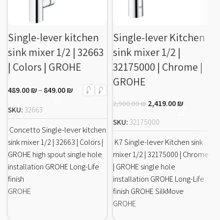
Single-lever kitchen
Single-lever Kitchen
sink mixer 1/2 | 32663
sink mixer 1/2 |
| Colors | GROHE
32175000 | Chrome |
GROHE
489.00
₪
–
849.00
₪
2,419.00
₪
2,900.00
₪
SKU:
32663
SKU:
32175000
Concetto Single-lever kitchen
sink mixer 1/2 | 32663 | Colors |
K7 Single-lever Kitchen sink
GROHE high spout single hole
mixer 1/2 | 32175000 | Chrome
installation GROHE Long-Life
| GROHE single hole
finish
installation GROHE Long-Life
GROHE
finish GROHE SilkMove
GROHE