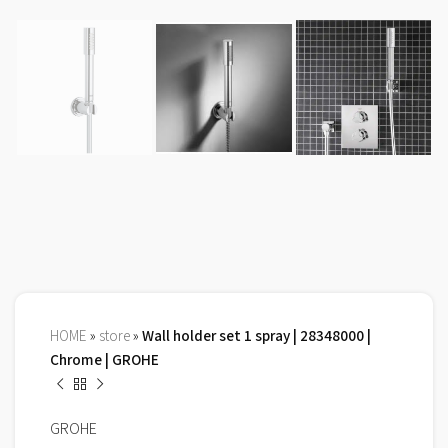
HOME
»
store
»
Wall holder set 1 spray | 28348000 |
Chrome | GROHE
GROHE