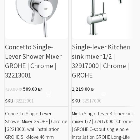
Concetto Single-
Single-lever Kitchen
Lever Shower Mixer
sink mixer 1/2 |
GROHE | Chrome |
32917000 | Chrome |
32213001
GROHE
509.00
₪
1,219.00
₪
719.00
₪
SKU:
32213001
SKU:
32917000
Concetto Single-Lever
Minta Single-lever Kitchen sink
Shower Mixer GROHE | Chrome
mixer 1/2 | 32917000 | Chrome
| 32213001 wall installation
| GROHE C-spout single hole
GROHE SilkMove 46 mm
installation GROHE Long-Life