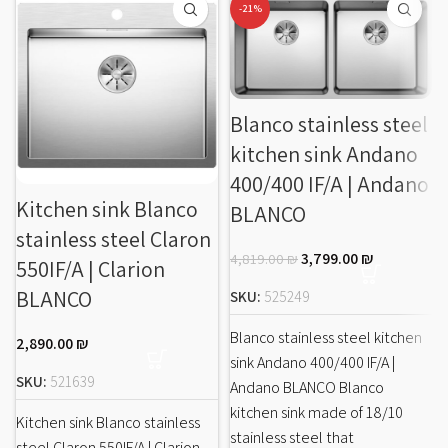
-21%
Blanco stainless steel
kitchen sink Andano
400/400 IF/A | Andano
Kitchen sink Blanco
BLANCO
stainless steel Claron
3,799.00
₪
4,819.00
₪
550IF/A | Clarion
BLANCO
SKU:
525249
Blanco stainless steel kitchen
2,890.00
₪
sink Andano 400/400 IF/A |
SKU:
521639
Andano BLANCO Blanco
kitchen sink made of 18/10
Kitchen sink Blanco stainless
stainless steel that
steel Claron 550IF/A | Clarion