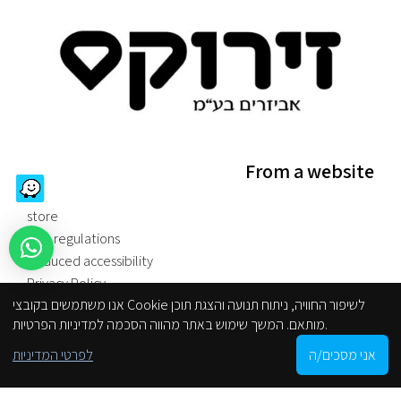
From a website
store
Site regulations
Reduced accessibility
Privacy Policy
אנו משתמשים בקובצי Cookie לשיפור החוויה, ניתוח תנועה והצגת תוכן
מותאם. המשך שימוש באתר מהווה הסכמה למדיניות הפרטיות.
categories
0
אני מסכים/ה
לפרטי המדיניות
Shop
Cart
My account
הסניפים שלנו
GROHE
BATHROOM AND KITCHEN FAUCETS