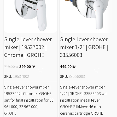
Single-lever shower
Single-lever shower
mixer | 19537002 |
mixer 1/2″ | GROHE |
Chrome | GROHE
33556003
399.00
₪
449.00
₪
719.00
₪
SKU:
19537002
SKU:
33556003
Single-lever shower mixer |
Single-lever shower mixer
19537002 | Chrome | GROHE
1/2″ | GROHE | 33556003 wall
set for final installation for 33
installation metal lever
961 000, 33 962 000,
GROHE SilkMove 46 mm
GROHE
ceramic cartridge GROHE